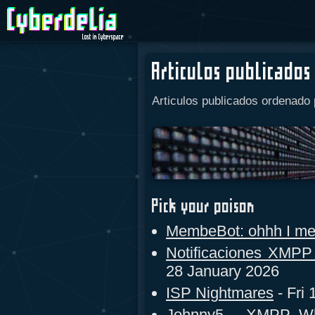
Lost in Cyberspace
Articulos publicados
Articulos publicados ordenado 
Pick your poison
MembeBot: ohhh I m
Notificaciones XMPP
28 January 2026
ISP Nightmares
- Fri
Johnny5 - XMPP Wh