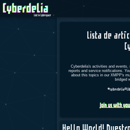
Lost in Cyberspace
Lista de artí
C
Cyberdelia's activities and events, 
reports and service notifications. Y
about this topics in our XMPP's mul
bridged w
#cyberdelia@lib
Join us with you
Hello World! Nuestr